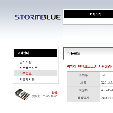
공지사항
자주묻는질문
다운로드
조회수
851
자유게시판
제목
N20 사
작성자
storm157
작성일자
2018-01-